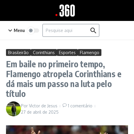
Ir para o conteúdo
Procurar por:
Menu
Brasileirão
Corinthians
Esportes
Flamengo
Em baile no primeiro tempo,
Flamengo atropela Corinthians e
dá mais um passo na luta pelo
título
Por
Victor de Jesus
1 comentário
27 de abril de 2025