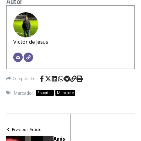
Autor
Victor de Jesus
Compartilhe
Marcado:
Esportes
Manchete
Previous Article
Após