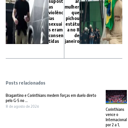
supost
ar
as
mulher
violênc
que
ias
pichou
sexuai
estátu
s eram
a no 8
consen
de
tidas
janeiro
Posts relacionados
Bragantino e Corinthians medem forças em duelo direto
pelo G-5 no ...
8 de agosto de 2026
Corinthians
vence o
Internacional
por 2 a 1,