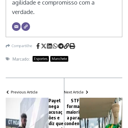
agilidade e compromisso com a
verdade.
Compartilhe
Marcado:
Esportes
Manchete
Previous Article
Next Article
Payet
STF
nega
forma
acusaç
maiori
ões e
a para
diz que
conden