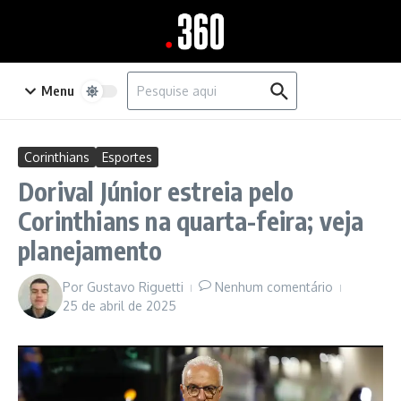
Ir para o conteúdo
Procurar por:
Menu
Corinthians
Esportes
Dorival Júnior estreia pelo
Corinthians na quarta-feira; veja
planejamento
Por
Gustavo Riguetti
Nenhum comentário
25 de abril de 2025