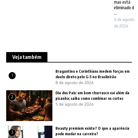
mas está
eliminado d
...
6 de agosto
de 2026
Veja também
Bragantino e Corinthians medem forças em
1
duelo direto pelo G-5 no Brasileirão
8 de agosto de 2026
Dia dos Pais: um bom churrasco vai além da
2
picanha; saiba como combinar os cortes
5 de agosto de 2026
Beauty premium existe? O que a aparência
3
pode mudar na carreira?