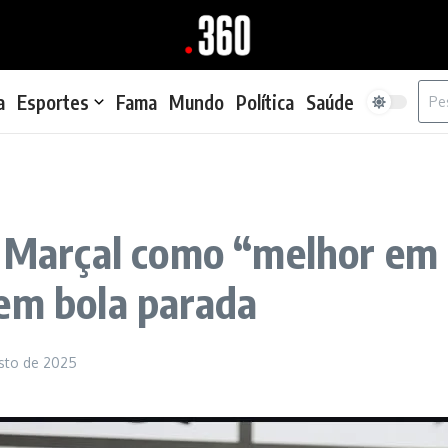
Proc
a
Esportes
Fama
Mundo
Política
Saúde
a Marçal como “melhor em 
em bola parada
sto de 2025