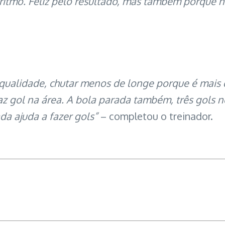
itmo. Feliz pelo resultado, mas também porque 
ualidade, chutar menos de longe porque é mais dif
faz gol na área. A bola parada também, três gol
da ajuda a fazer gols”
– completou o treinador.