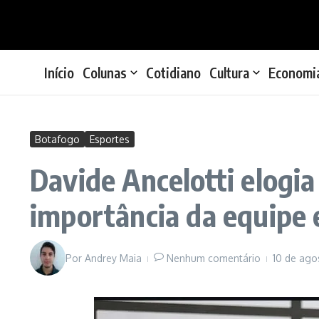
Ir para o conteúdo
Início
Colunas
Cotidiano
Cultura
Economi
Botafogo
Esportes
Davide Ancelotti elogi
importância da equipe 
Por
Andrey Maia
Nenhum comentário
10 de ago