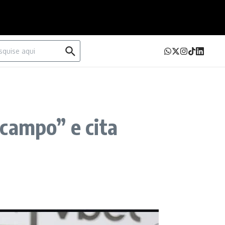
urar por:
campo” e cita