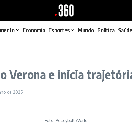
imento
Economia
Esportes
Mundo
Política
Saúd
 Verona e inicia trajetóri
unho de 2025
Foto: Volleyball World