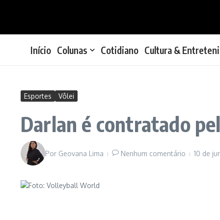
Ir para o conteúdo
Início
Colunas
Cotidiano
Cultura & Entreten
Esportes
Vôlei
Darlan é contratado pelo
Por
Geovana Lima
Nenhum comentário
10 de j