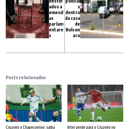
destin
policiai
ados a
s
emend
dentro
as
da casa
parlam
de
entare
Bolson
s
aro
Posts relacionados
Cruzeiro x Chapecoense: saiba
Inter perde para o Cruzeiro no