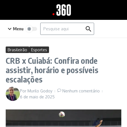
Ir para o conteúdo
Procurar por:
Menu
Brasileirão
Esportes
CRB x Cuiabá: Confira onde
assistir, horário e possíveis
escalações
Por
Murilo Godoy
Nenhum comentário
6 de maio de 2025