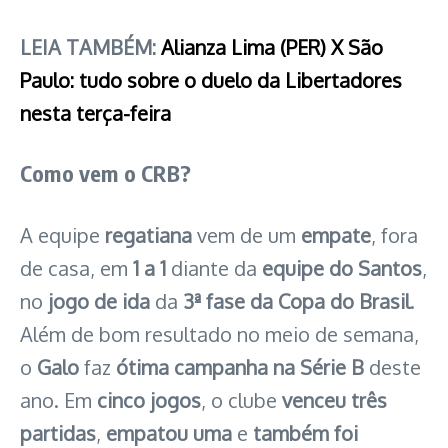
LEIA TAMBÉM:
Alianza Lima (PER) X São
Paulo: tudo sobre o duelo da Libertadores
nesta terça-feira
Como vem o CRB?
A equipe
regatiana
vem de um
empate
, fora
de casa, em
1 a 1
diante da
equipe do Santos
,
no
jogo de ida
da
3ª fase da Copa do Brasil
.
Além de bom resultado no meio de semana,
o
Galo
faz
ótima campanha na Série B
deste
ano. Em
cinco jogos
, o clube
venceu três
partidas
,
empatou uma
e
também foi