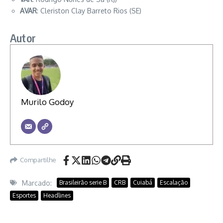
AVAR
: Cleriston Clay Barreto Rios (SE)
Autor
Murilo Godoy
Compartilhe
Marcado:
Brasileirão serie B
CRB
Cuiabá
Escalação
Esportes
Headlines