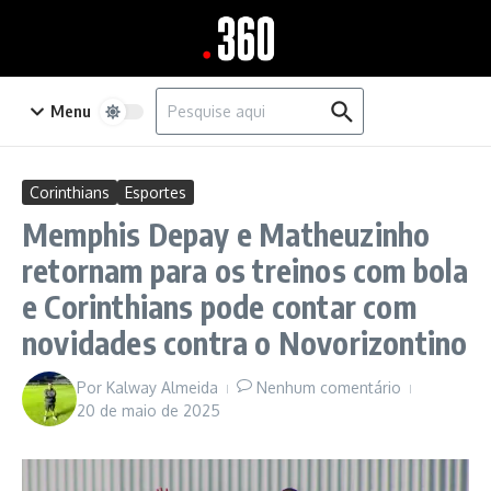
Ir para o conteúdo
Procurar por:
Menu
Corinthians
Esportes
Memphis Depay e Matheuzinho
retornam para os treinos com bola
e Corinthians pode contar com
novidades contra o Novorizontino
Por
Kalway Almeida
Nenhum comentário
20 de maio de 2025