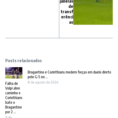
janelas
de
transf
erênci
as
Posts relacionados
Bragantino e Corinthians medem forças em duelo direto
pelo G-5 no ...
8 de agosto de 2026
Falha de
Volpi abre
caminho e
Corinthians
bate o
Bragantino
por 2 ...
9 de