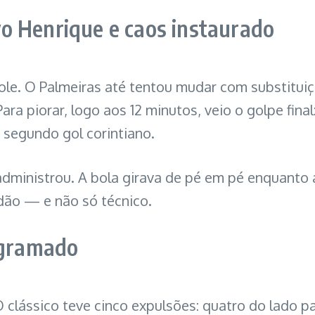
o Henrique e caos instaurado
trole. O Palmeiras até tentou mudar com substitui
ra piorar, logo aos 12 minutos, veio o golpe final
 segundo gol corintiano.
s administrou. A bola girava de pé em pé enquanto 
dão — e não só técnico.
 gramado
 clássico teve cinco expulsões: quatro do lado p