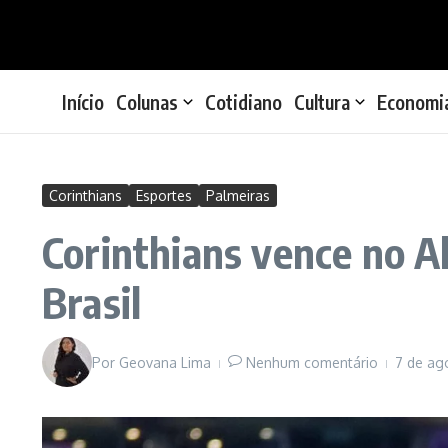
Ir para o conteúdo
Início
Colunas
Cotidiano
Cultura
Economi
Corinthians
Esportes
Palmeiras
Corinthians vence no Al
Brasil
Por
Geovana Lima
Nenhum comentário
7 de ag