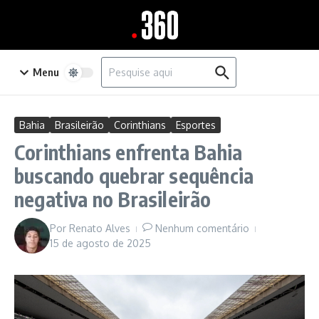
Ir para o conteúdo
Procurar por:
Menu
Bahia
Brasileirão
Corinthians
Esportes
Corinthians enfrenta Bahia
buscando quebrar sequência
negativa no Brasileirão
Por
Renato Alves
Nenhum comentário
15 de agosto de 2025