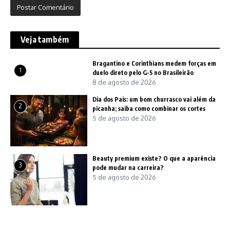
Veja também
Bragantino e Corinthians medem forças em
1
duelo direto pelo G-5 no Brasileirão
8 de agosto de 2026
Dia dos Pais: um bom churrasco vai além da
2
picanha; saiba como combinar os cortes
5 de agosto de 2026
Beauty premium existe? O que a aparência
3
pode mudar na carreira?
5 de agosto de 2026