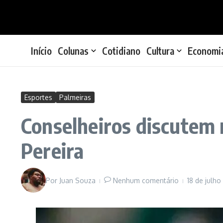
Ir para o conteúdo
Início
Colunas
Cotidiano
Cultura
Economi
Esportes
Palmeiras
Conselheiros discutem 
Pereira
Por
Juan Souza
Nenhum comentário
18 de julh