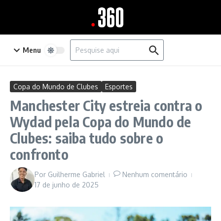
Ir para o conteúdo
Procurar por:
Menu
Copa do Mundo de Clubes
Esportes
Manchester City estreia contra o
Wydad pela Copa do Mundo de
Clubes: saiba tudo sobre o
confronto
Por
Guilherme Gabriel
Nenhum comentário
17 de junho de 2025