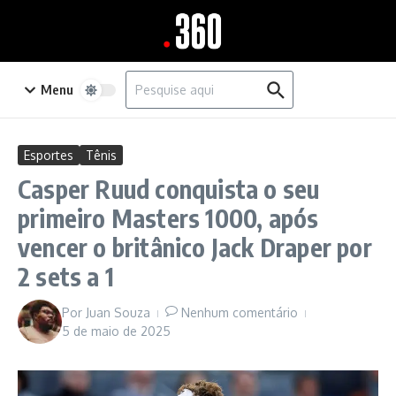
Ir para o conteúdo
Procurar por:
Menu
Esportes
Tênis
Casper Ruud conquista o seu
primeiro Masters 1000, após
vencer o britânico Jack Draper por
2 sets a 1
Por
Juan Souza
Nenhum comentário
5 de maio de 2025