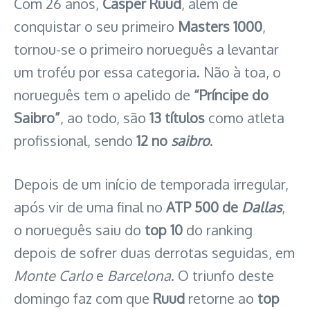
Com 26 anos,
Casper Ruud
, além de
conquistar o seu primeiro
Masters 1000
,
tornou-se o primeiro norueguês a levantar
um troféu por essa categoria. Não à toa, o
norueguês tem o apelido de
“Príncipe do
Saibro”
, ao todo, são
13 títulos
como atleta
profissional, sendo
12 no
saibro
.
Depois de um início de temporada irregular,
após vir de uma final no
ATP 500 de
Dallas
,
o norueguês saiu do
top 10
do ranking
depois de sofrer duas derrotas seguidas, em
Monte Carlo
e
Barcelona
. O triunfo deste
domingo faz com que
Ruud
retorne ao
top