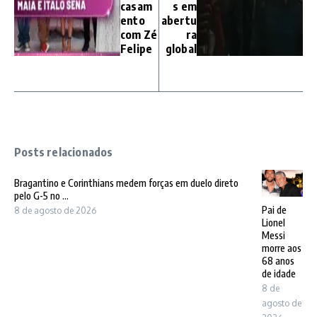
casam
s em
ento
abertu
com Zé
ra
Felipe
global
Posts relacionados
Bragantino e Corinthians medem forças em duelo direto
pelo G-5 no ...
Pai de
8 de agosto de 2026
Lionel
Messi
morre aos
68 anos
de idade
8 de
agosto de