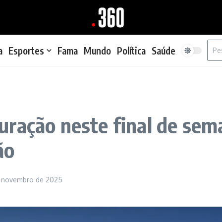
Proc
a
Esportes
Fama
Mundo
Política
Saúde
ração neste final de sema
ão
e novembro de 2025