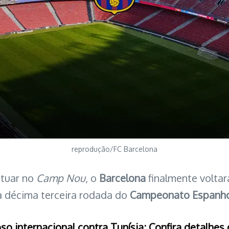
reprodução/FC Barcelona
atuar no
Camp Nou
, o
Barcelona
finalmente voltar
la décima terceira rodada do
Campeonato Espanh
so internacional contra Tunísia; Confira detalhes 