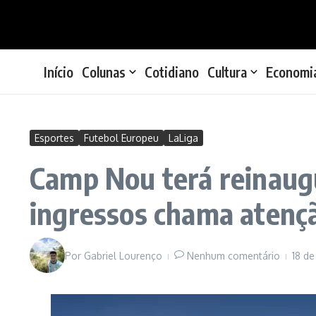
Ir para o conteúdo
Início
Colunas
Cotidiano
Cultura
Economi
Esportes
Futebol Europeu
LaLiga
Camp Nou terá reinaugu
ingressos chama atenç
Por
Gabriel Lourenço
Nenhum comentário
18 d