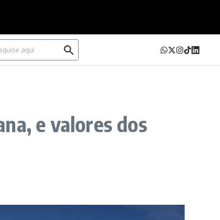
urar por:
na, e valores dos