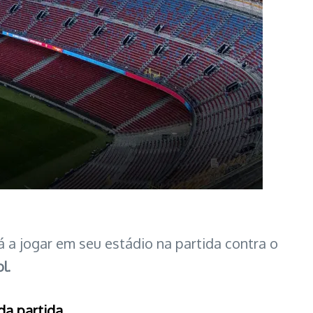
á a jogar em seu estádio na partida contra o
ol
.
da partida