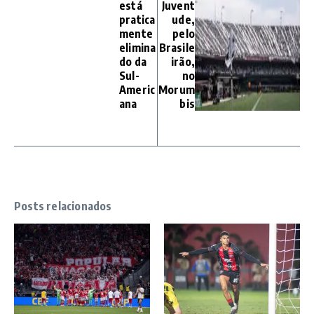
está
Juvent
pratica
ude,
mente
pelo
elimina
Brasile
do da
irão,
Sul-
no
Americ
Morum
ana
bis
Posts relacionados