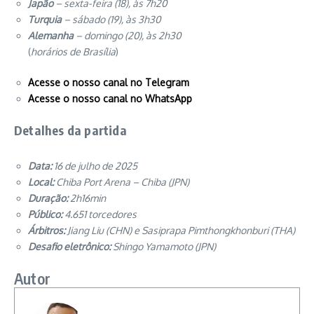
Japão
– sexta-feira (18), às 7h20
Turquia
– sábado (19), às 3h30
Alemanha
– domingo (20), às 2h30
(
horários de Brasília
)
Acesse o nosso canal no Telegram
Acesse o nosso canal no WhatsApp
Detalhes da partida
Data:
16 de julho de 2025
Local:
Chiba Port Arena – Chiba (JPN)
Duração:
2h16min
Público:
4.651 torcedores
Árbitros:
Jiang Liu (CHN) e Sasiprapa Pimthongkhonburi (THA)
Desafio eletrônico:
Shingo Yamamoto (JPN)
Autor