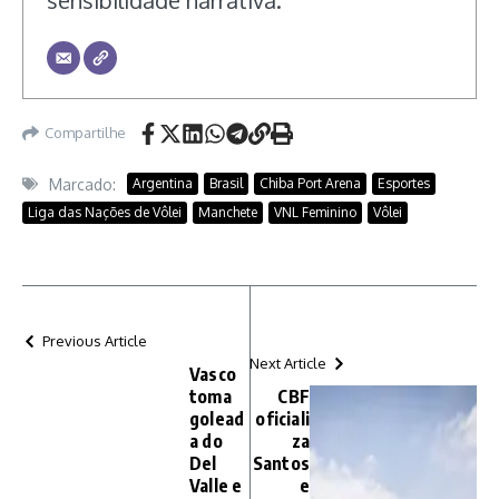
Compartilhe
Marcado:
Argentina
Brasil
Chiba Port Arena
Esportes
Liga das Nações de Vôlei
Manchete
VNL Feminino
Vôlei
Previous Article
Next Article
Vasco
toma
CBF
golead
oficiali
a do
za
Del
Santos
Valle e
e