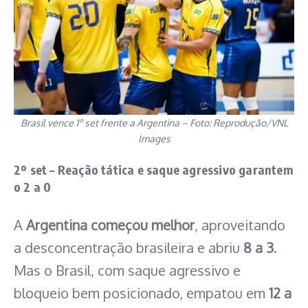
Brasil vence 1º set frente a Argentina – Foto: Reprodução/VNL
Images
2º set – Reação tática e saque agressivo garantem
o 2 a 0
A
Argentina começou melhor
, aproveitando
a desconcentração brasileira e abriu
8 a 3
.
Mas o Brasil, com saque agressivo e
bloqueio bem posicionado, empatou em
12 a