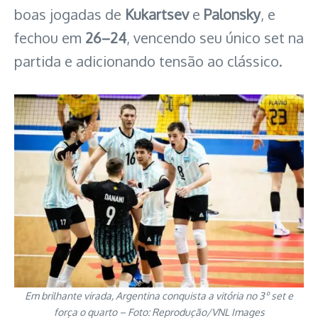
boas jogadas de
Kukartsev
e
Palonsky
, e
fechou em
26–24
, vencendo seu único set na
partida e adicionando tensão ao clássico.
Em brilhante virada, Argentina conquista a vitória no 3º set e
força o quarto – Foto: Reprodução/VNL Images