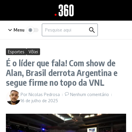
Ir para o conteúdo
Procurar por:
Menu
Esportes
Vôlei
É o líder que fala! Com show de
Alan, Brasil derrota Argentina e
segue firme no topo da VNL
Por
Nicolas Pedrosa
Nenhum comentário
16 de julho de 2025