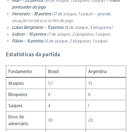
Alan
–
20 pontos
(18 de ataque, 1 bloqueio, 1 saque) –
maior
pontuador do jogo
Honorato
–
18 pontos
(17 de ataque, 1 saque) – grande
atuação no início e no fim do jogo
Lukas Bergmann
–
11 pontos
(8 de ataque, 3 bloqueios)
Judson
–
10 pontos
(7 de ataque, 2 bloqueios, 1 saque)
Flávio
–
8 pontos
(5 de ataque, 2 bloqueios, 1 saque)
Estatísticas da partida
Fundamento
Brasil
Argentina
Ataques
57
51
Bloqueios
8
8
Saques
4
1
Erros do
30
26
adversário