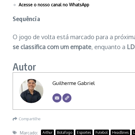
Acesse o nosso canal no WhatsApp
Sequência
O jogo de volta está marcado para a próxima 
se classifica com um empate
, enquanto a
LD
Autor
Guilherme Gabriel
Compartilhe
Marcado:
Arthur
Botafogo
Esportes
Futebol
Headlines