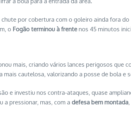
rrar a bola para a entrada da área.
chute por cobertura com o goleiro ainda fora do g
im, o
Fogão terminou à frente
nos 45 minutos inici
onou mais, criando vários lances perigosos que c
 mais cautelosa, valorizando a posse de bola e 
são e investiu nos contra-ataques, quase ampli
ou a pressionar, mas, com a
defesa bem montada
,