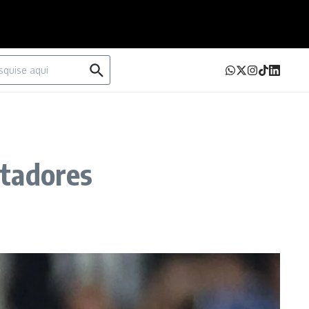
urar por:
rtadores