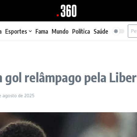
Proc
a
Esportes
Fama
Mundo
Política
Saúde
 gol relâmpago pela Libe
e agosto de 2025