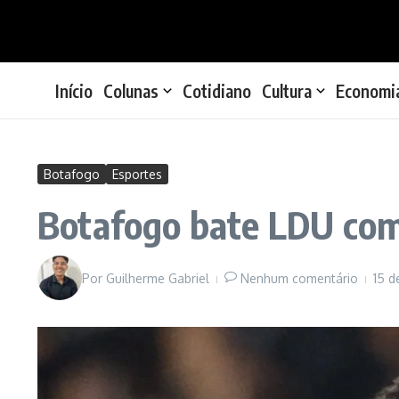
Ir para o conteúdo
Início
Colunas
Cotidiano
Cultura
Economi
Botafogo
Esportes
Botafogo bate LDU com
Por
Guilherme Gabriel
Nenhum comentário
15 d