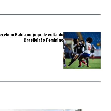
recebem Bahia no jogo de volta do
Brasileirão Feminino