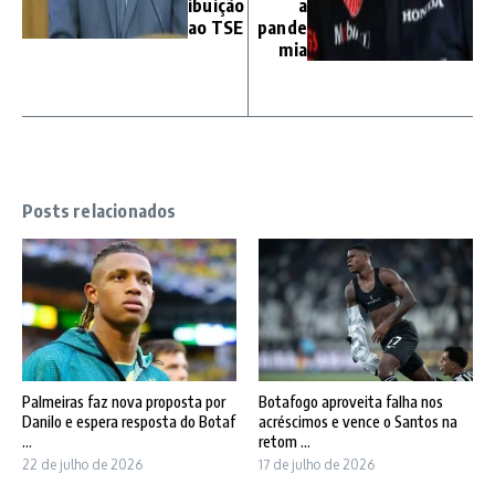
ibuição
a
ao TSE
pande
mia
Posts relacionados
Palmeiras faz nova proposta por
Botafogo aproveita falha nos
Danilo e espera resposta do Botaf
acréscimos e vence o Santos na
...
retom ...
22 de julho de 2026
17 de julho de 2026