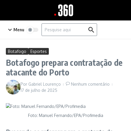
Ir para o conteúdo
Procurar por:
Menu
Botafogo
Esportes
Botafogo prepara contratação de
atacante do Porto
Por
Gabriel Lourenço
Nenhum comentário
17 de julho de 2025
Foto: Manuel Fernando/EPA/Profimedia