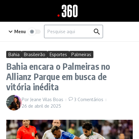
Ir para o conteúdo
Procurar por:
Menu
Bahia
Brasileirão
Esportes
Palmeiras
Bahia encara o Palmeiras no
Allianz Parque em busca de
vitória inédita
Por
Jeane Vilas Boas
3 Comentários
26 de abril de 2025