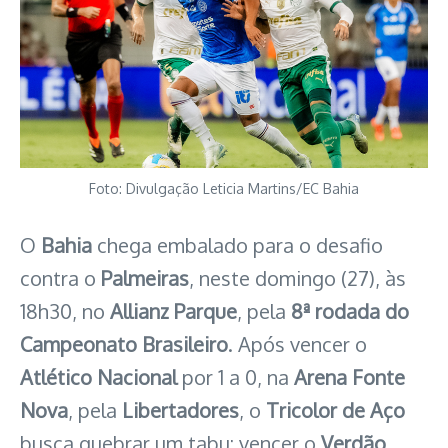
Foto: Divulgação Leticia Martins/EC Bahia
O
Bahia
chega embalado para o desafio
contra o
Palmeiras
, neste domingo (27), às
18h30, no
Allianz Parque
, pela
8ª rodada do
Campeonato Brasileiro
. Após vencer o
Atlético Nacional
por 1 a 0, na
Arena Fonte
Nova
, pela
Libertadores
, o
Tricolor de Aço
busca quebrar um tabu: vencer o
Verdão