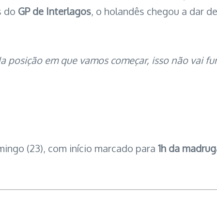
s do
GP de Interlagos
, o holandês chegou a dar d
 Na posição em que vamos começar, isso não vai f
ingo (23), com início marcado para
1h da madru