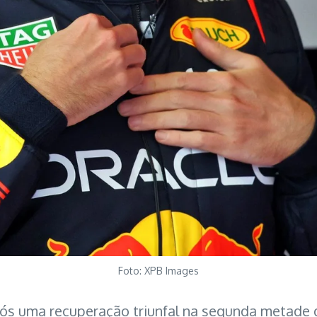
Foto: XPB Images
 após uma recuperação triunfal na segunda metade