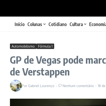
Ir para o conteúdo
Início
Colunas
Cotidiano
Cultura
Economi
Automobilismo
Fórmula 1
GP de Vegas pode marc
de Verstappen
Por
Gabriel Lourenço
Nenhum comentário
18 d