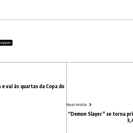
stappen
s e vai às quartas da Copa do
Next Article
“Demon Slayer” se torna pri
3,