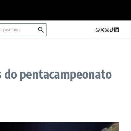
urar por:
es do pentacampeonato