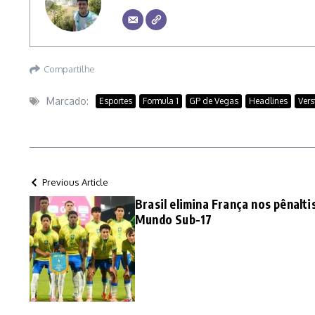
Compartilhe
Marcado:
Esportes
Formula 1
GP de Vegas
Headlines
Ver
Previous Article
Brasil elimina França nos pênalti
Mundo Sub-17