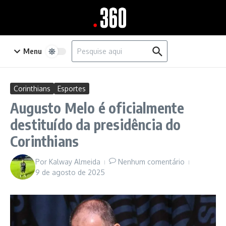
Ir para o conteúdo
Procurar por:
Menu
Corinthians
Esportes
Augusto Melo é oficialmente
destituído da presidência do
Corinthians
Por
Kalway Almeida
Nenhum comentário
9 de agosto de 2025