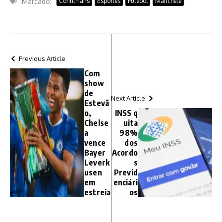
Marcado:
Corinthians
Esportes
Futebol
Manchete
Previous Article
Com
show
de
Next Article
Estevã
o,
INSS q
Chelse
uita
a
98%
vence
dos
Bayer
Acordo
Leverk
s
usen
Previd
em
enciári
estreia
os