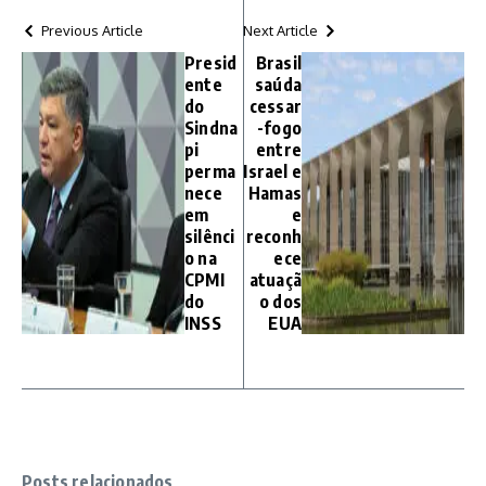
Previous Article
Next Article
Presid
Brasil
ente
saúda
do
cessar
Sindna
-fogo
pi
entre
perma
Israel e
nece
Hamas
em
e
silênci
reconh
o na
ece
CPMI
atuaçã
do
o dos
INSS
EUA
Posts relacionados