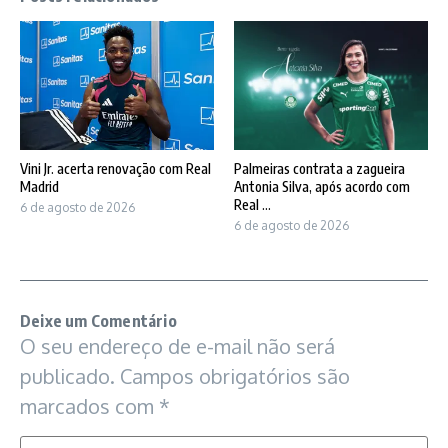
Vini Jr. acerta renovação com Real
Palmeiras contrata a zagueira
Madrid
Antonia Silva, após acordo com
Real ...
6 de agosto de 2026
6 de agosto de 2026
Deixe um Comentário
O seu endereço de e-mail não será
publicado.
Campos obrigatórios são
marcados com
*