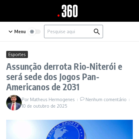
Ir para o conteúdo
Procurar por:
Menu
Esportes
Assunção derrota Rio-Niterói e
será sede dos Jogos Pan-
Americanos de 2031
Por
Matheus Hermogenes
Nenhum comentário
10 de outubro de 2025