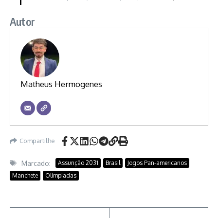
Autor
Matheus Hermogenes
Compartilhe
Marcado:
Assunção 2031
Brasil
Jogos Pan-americanos
Manchete
Olimpiadas