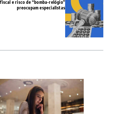
 fiscal e risco de “bomba-relógio”
preocupam especialistas