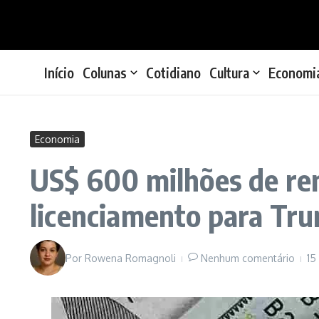
Ir para o conteúdo
Início
Colunas
Cotidiano
Cultura
Economi
Economia
US$ 600 milhões de ren
licenciamento para Tr
Por
Rowena Romagnoli
Nenhum comentário
15