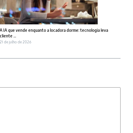
A IA que vende enquanto a locadora dorme: tecnologia leva
cliente ...
21 de julho de 2026