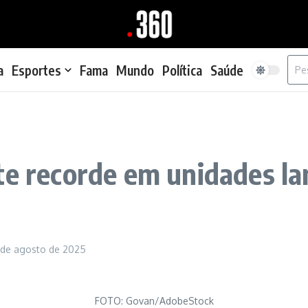
Proc
a
Esportes
Fama
Mundo
Política
Saúde
te recorde em unidades l
 de agosto de 2025
FOTO: Govan/AdobeStock