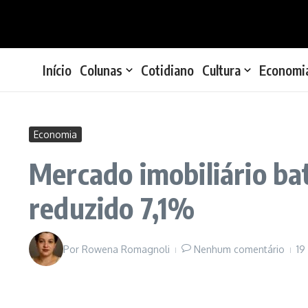
Ir para o conteúdo
Início
Colunas
Cotidiano
Cultura
Economi
Economia
Mercado imobiliário ba
reduzido 7,1%
Por
Rowena Romagnoli
Nenhum comentário
19