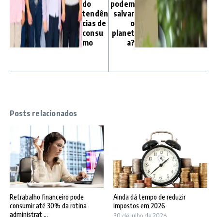
do
podem
tendên
salvar
cias de
o
consu
planet
mo
a?
Posts relacionados
Retrabalho financeiro pode
Ainda dá tempo de reduzir
consumir até 30% da rotina
impostos em 2026
administrat ...
30 de julho de 2026