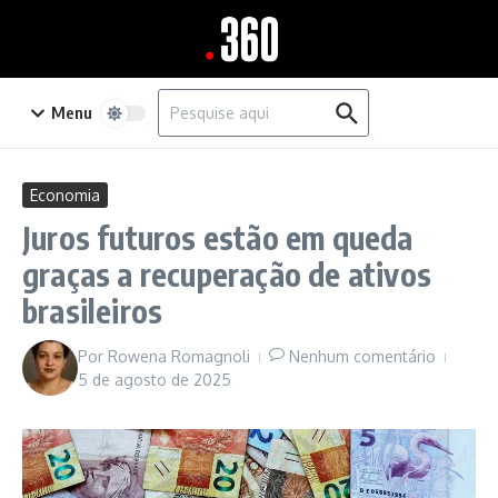
Ir para o conteúdo
Procurar por:
Menu
Economia
Juros futuros estão em queda
graças a recuperação de ativos
brasileiros
Por
Rowena Romagnoli
Nenhum comentário
5 de agosto de 2025