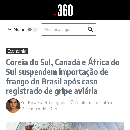
Ir para o conteúdo
Procurar por:
Menu
Economia
Coreia do Sul, Canadá e África do
Sul suspendem importação de
frango do Brasil após caso
registrado de gripe aviária
Por
Rowena Romagnoli
Nenhum comentário
19 de maio de 2025