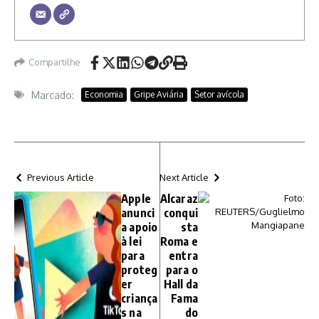
Compartilhe
Marcado:
Economia
Gripe Aviária
Setor avícola
Previous Article
Next Article
Apple
Alcaraz
anunci
conqui
a apoio
sta
à lei
Roma e
para
entra
proteg
para o
er
Hall da
criança
Fama
s na
do