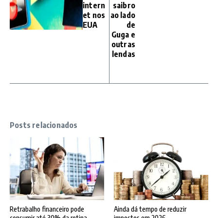
intern
saibro
et nos
ao lado
EUA
de
Guga e
outras
lendas
Posts relacionados
Retrabalho financeiro pode
Ainda dá tempo de reduzir
consumir até 30% da rotina
impostos em 2026