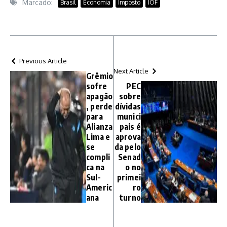
Marcado:
Brasil
Economia
Imposto
IOF
Previous Article
Next Article
Grêmio
sofre
PEC
apagão
sobre
, perde
dívidas
para
munici
Alianza
pais é
Lima e
aprova
se
da pelo
compli
Senad
ca na
o no
Sul-
primei
Americ
ro
ana
turno