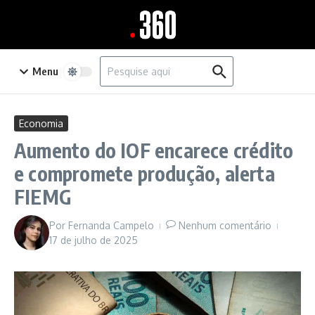
Ir para o conteúdo
Procurar por:
Menu
Economia
Aumento do IOF encarece crédito
e compromete produção, alerta
FIEMG
Por
Fernanda Campelo
Nenhum comentário
17 de julho de 2025