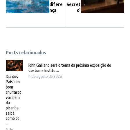
difere
Secret
nça
o’
Posts relacionados
John Galliano será o tema da próxima exposição do
Costume Institu ...
Dia dos
4 de agosto de 2026
Pais: um
bom
churrasco
vai além
da
picanha;
saiba
como co
...
5 de