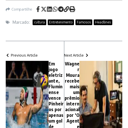
Compartilhe
Marcado:
cultura
Entretenimento
Famosos
Headlines
Previous Article
Next Article
Em
Wagne
jogo
r
eletriz
Moura
ante,
recebe
Flumin
mais
ense
um
vence
prêmio
Pinheir
intern
os por
acional
apenas
por ‘O
um gol
Agent
de
e