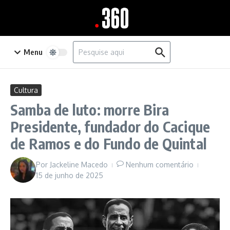
Ir para o conteúdo
Procurar por:
Menu
Cultura
Samba de luto: morre Bira
Presidente, fundador do Cacique
de Ramos e do Fundo de Quintal
Por
Jackeline Macedo
Nenhum comentário
15 de junho de 2025