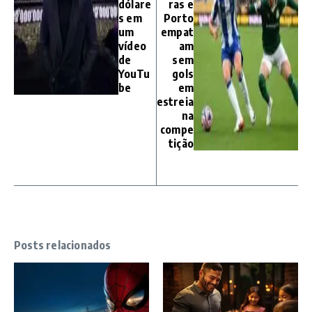
dólare
ras e
s em
Porto
um
empat
vídeo
am
de
sem
YouTu
gols
be
em
estreia
na
compe
tição
Posts relacionados