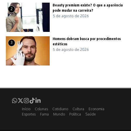
Beauty premium existe? O que a aparência
2
pode mudar na carreira?
5 de agosto de 2026
Homens dobram busca por procedimentos
3
estéticos
5 de agosto de 2026
Início
Colunas
Cotidiano
Cultura
Economia
Esportes
Fama
Mundo
Política
Saúde