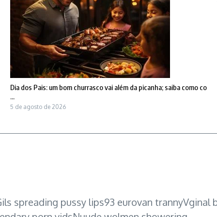
Dia dos Pais: um bom churrasco vai além da picanha; saiba como co
...
5 de agosto de 2026
ils spreading pussy lips93 eurovan trannyVginal b
gendary porn vidsNuude wolmen showering