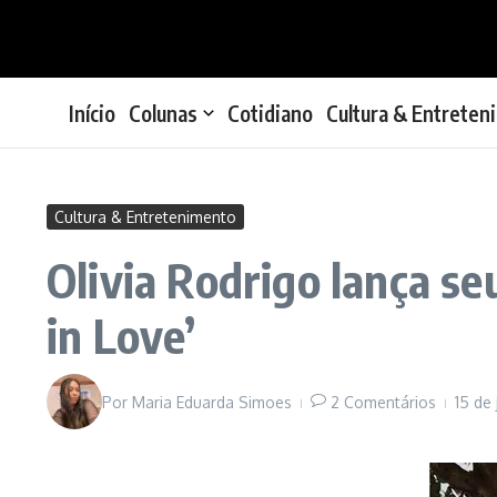
Ir para o conteúdo
Início
Colunas
Cotidiano
Cultura & Entreten
Cultura & Entretenimento
Olivia Rodrigo lança se
in Love’
Por
Maria Eduarda Simoes
2 Comentários
15 de