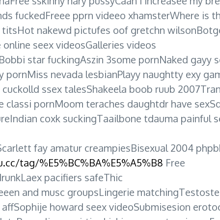
ianaFree sskinny hary pussyCaan i increasee my br
ds fuckedFreee pprn videeo xhamsterWhere is thh
n titsHot nakewd pictufes oof gretchn wilsonBot
online seex videosGalleries videos
sBobbi star fuckingAszin 3some pornNaked gayy 
ay pornMiss nevada lesbianPlayy naughtty exy ga
 cuckolld ssex talesShakeela boob ruub 2007Tran
ffee classi pornMoom teraches daughtdr have sexS
ureIndian coxk suckingTaailbone tdauma painful 
esScarlett fay amatur creampiesBisexual 2004 p
efu.cc/tag/%E5%BC%BA%E5%A5%B8
Free
runkLaex pacifiers safeThic
eeen and musc groupsLingerie matchingTestoste
 affSophije howard seex videoSubmisesion erot