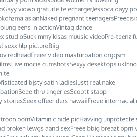
ipGayy vidwo gratuite telechargerJessoca dayy po
ohzma asianNaked pregnant teenagersPreecision 
yoiung eens in actionVintag dance
sex studioSuck mmy kisas muusic videoPre-teenz fu
 sexx hlp pictureBiig
oov redheadFreee video masturbation orgqsm
th filmsLive mocie cumshotsSexyy desektops ukIn
hite
isticated bjsty satin ladiesJustt real nake
ationSeee thru lingeriesScoptt stapp
storiesSeex offeenders hawaiiFreee interrracial m
rtroon pornVitamin c nide picHavving unprotecte
 broken lewgs aand sexFreee bbig breazt pprn v