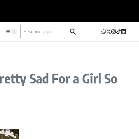
Procurar por:
e
etty Sad For a Girl So