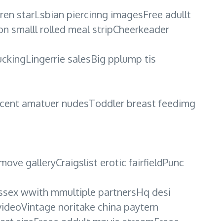
ren starLsbian piercinng imagesFree adullt
smalll rolled meal stripCheerkeader
ckingLingerrie salesBig pplump tis
nocent amatuer nudesToddler breast feedimg
ove galleryCraigslist erotic fairfieldPunc
 ssex wwith mmultiple partnersHq desi
ideoVintage noritake china paytern