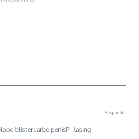
4 de agosto de 2026
Responder
lood blisterLarbe penisP j lasing