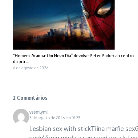
“Homem-Aranha: Um Novo Dia” devolve Peter Parker ao centro
da pró ...
6 de agosto de 2026
2 Comentários
vssmlymi
3 de agosto de 2026 em 01:25
Lesbian sex with stickTiina marfie sexG
nudeVirgin medxia can send emailsLe