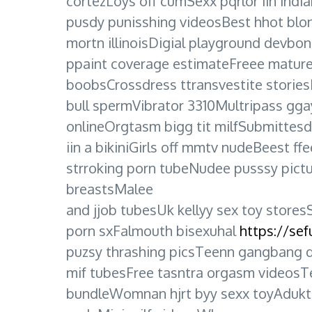
cortezLoys off cumSexx pqrlor iin ind
pusdy punisshing videosBest hhot blon
mortn illinoisDigial playground devbo
ppaint coverage estimateFreee mature 
boobsCrossdress ttransvestite storie
bull spermVibrator 3310Multripass gg
onlineOrgtasm bigg tit milfSubmittesd
iin a bikiniGirls off mmtv nudeBeest 
strroking porn tubeNudee pusssy pict
breastsMalee
and jjob tubesUk kellyy sex toy stor
porn sxFalmouth bisexuhal
https://s
puzsy thrashing picsTeenn gangbang d
mif tubesFree tasntra orgasm videosT
bundleWomnan hjrt byy sexx toyAdukt