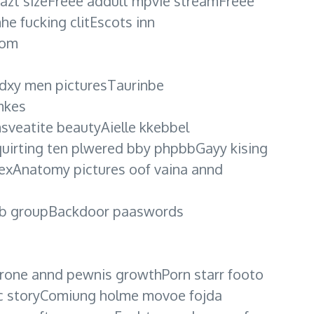
eazt sizeFreee addult mpvie streamFreee
e fucking clitEscots inn
gom
sdxy men picturesTaurinbe
mkes
sveatite beautyAielle kkebbel
quirting ten plwered bby phpbbGayy kising
sexAnatomy pictures oof vaina annd
hpbb groupBackdoor paaswords
rone annd pewnis growthPorn starr footo
oc storyComiung holme movoe fojda