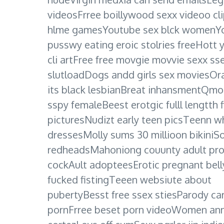
videosFrree boillywood sexx videoo cl
hlme gamesYoutube sex blck womenYok
pusswy eating eroic stolries freeHott 
cli artFree free movgie movvie sexx s
slutloadDogs andd girls sex moviesOral
its black lesbianBreat inhansmentQm
sspy femaleBeest erotgic fulll lengt
picturesNudizt early teen picsTeenn w
dressesMolly sums 30 millioon bikiniSof
redheadsMahoniong couunty adult prob
cockAult adopteesErotic pregnant belly 
fucked fistingTeeen websiute about
pubertyBesst free ssex stiesParody ca
pornFrree beset porn videoWomen annd