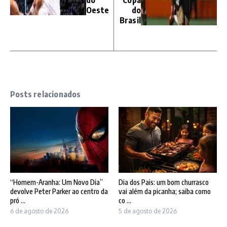
do
Copa
Oeste
do
Brasil
Posts relacionados
“Homem-Aranha: Um Novo Dia”
Dia dos Pais: um bom churrasco
devolve Peter Parker ao centro da
vai além da picanha; saiba como
pró ...
co ...
6 de agosto de 2026
5 de agosto de 2026