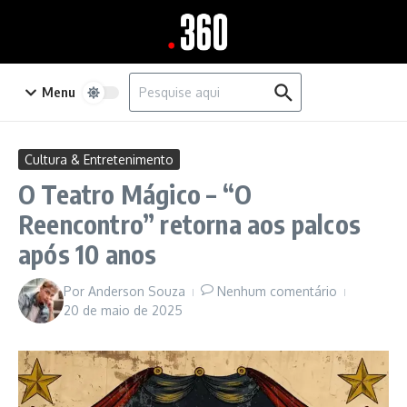
Ir para o conteúdo
Procurar por:
Menu
Cultura & Entretenimento
O Teatro Mágico – “O
Reencontro” retorna aos palcos
após 10 anos
Por
Anderson Souza
Nenhum comentário
20 de maio de 2025