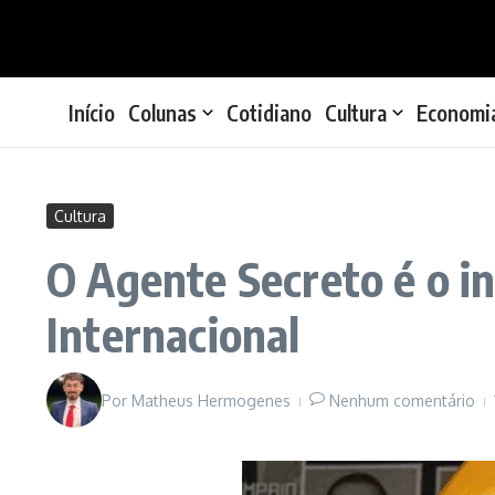
Ir para o conteúdo
Início
Colunas
Cotidiano
Cultura
Economi
Cultura
O Agente Secreto é o in
Internacional
Por
Matheus Hermogenes
Nenhum comentário