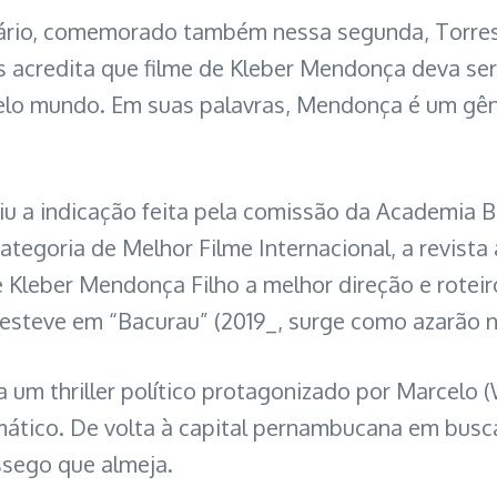
sário, comemorado também nessa segunda, Torres 
 acredita que filme de Kleber Mendonça deva ser 
pelo mundo. Em suas palavras, Mendonça é um gê
iu a indicação feita pela comissão da Academia Br
ategoria de Melhor Filme Internacional, a revist
leber Mendonça Filho a melhor direção e roteiro 
steve em “Bacurau” (2019_, surge como azarão na
ta um thriller político protagonizado por Marcelo
ático. De volta à capital pernambucana em busca
ssego que almeja.