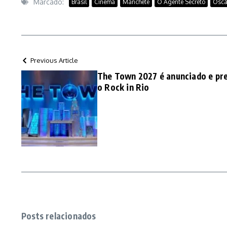
Marcado:
Brasil
Cinema
Manchete
O Agente Secreto
Osca
Previous Article
The Town 2027 é anunciado e pre
o Rock in Rio
Posts relacionados