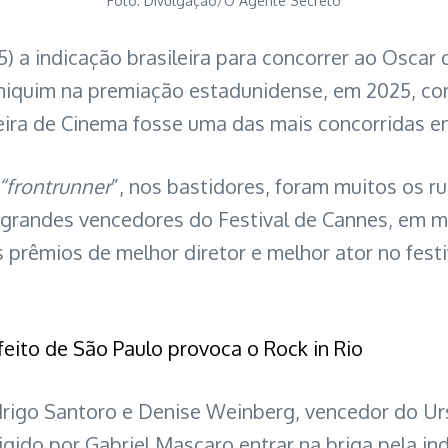
Foto: Divulgação/O Agente Secreto
) a indicação brasileira para concorrer ao Oscar 
iniquim na premiação estadunidense, em 2025, com
eira de Cinema fosse uma das mais concorridas em
“frontrunner
”, nos bastidores, foram muitos os r
 grandes vencedores do Festival de Cannes, em m
 os prêmios de melhor diretor e melhor ator no fes
eito de São Paulo provoca o Rock in Rio
drigo Santoro e Denise Weinberg, vencedor do Urs
rigido por Gabriel Mascaro entrar na briga pela in