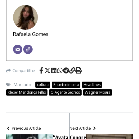
Rafaela Gomes
Compartilhe
Marcado:
cultura
Entretenimento
Headlines
Kleber Mendonça Filho
O Agente Secreto
Wagner Moura
Previous Article
Next Article
“Avata
Congre