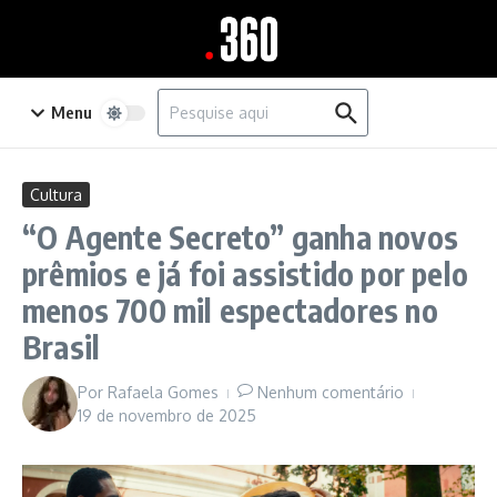
Ir para o conteúdo
Procurar por:
Menu
Cultura
“O Agente Secreto” ganha novos
prêmios e já foi assistido por pelo
menos 700 mil espectadores no
Brasil
Por
Rafaela Gomes
Nenhum comentário
19 de novembro de 2025