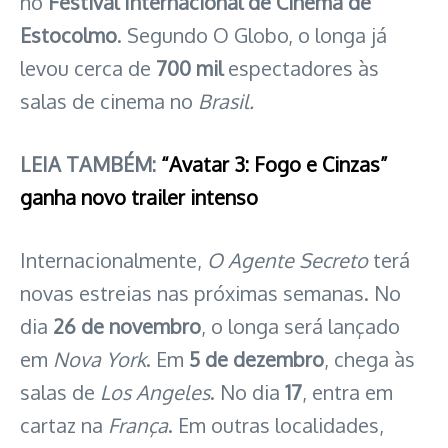
no
Festival Internacional de Cinema de
Estocolmo
. Segundo O Globo, o longa já
levou cerca de
700 mil
espectadores às
salas de cinema no
Brasil.
LEIA TAMBÉM:
“Avatar 3: Fogo e Cinzas”
ganha novo trailer intenso
Internacionalmente,
O Agente Secreto
terá
novas estreias nas próximas semanas. No
dia
26 de novembro
, o longa será lançado
em
Nova York
. Em
5 de dezembro
, chega às
salas de
Los Angeles
. No dia
17
, entra em
cartaz na
França
. Em outras localidades,