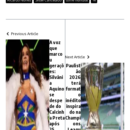
Ricardo Nunes
Show Cancelado
turnê mundial
Ye
Previous Article
A voz
que
marco
Next Article
u
geraçõ
Paulist
es:
ão
Silvâni
2026
a
terá
Aquino
format
se
o
despe
inédito
de do
inspira
Calcinh
do na
a Preta
Champi
após
ons
25
Leagu