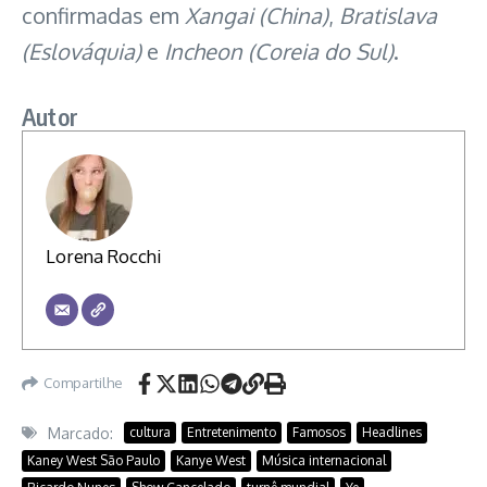
confirmadas em
Xangai (China)
,
Bratislava
(Eslováquia)
e
Incheon (Coreia do Sul)
.
Autor
Lorena Rocchi
Compartilhe
Marcado:
cultura
Entretenimento
Famosos
Headlines
Kaney West São Paulo
Kanye West
Música internacional