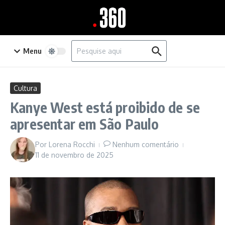
Ir para o conteúdo
Procurar por:
Menu
Cultura
Kanye West está proibido de se
apresentar em São Paulo
Por
Lorena Rocchi
Nenhum comentário
11 de novembro de 2025