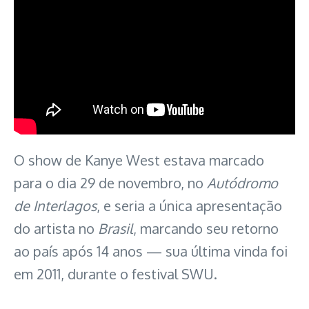
O show de Kanye West estava marcado
para o dia 29 de novembro, no
Autódromo
de Interlagos
, e seria a única apresentação
do artista no
Brasil
, marcando seu retorno
ao país após 14 anos — sua última vinda foi
em 2011, durante o festival SWU.