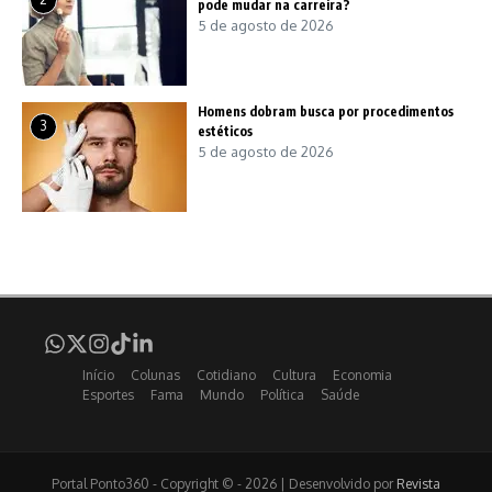
pode mudar na carreira?
5 de agosto de 2026
Homens dobram busca por procedimentos
3
estéticos
5 de agosto de 2026
Início
Colunas
Cotidiano
Cultura
Economia
Esportes
Fama
Mundo
Política
Saúde
Portal Ponto360 - Copyright © - 2026 | Desenvolvido por
Revista