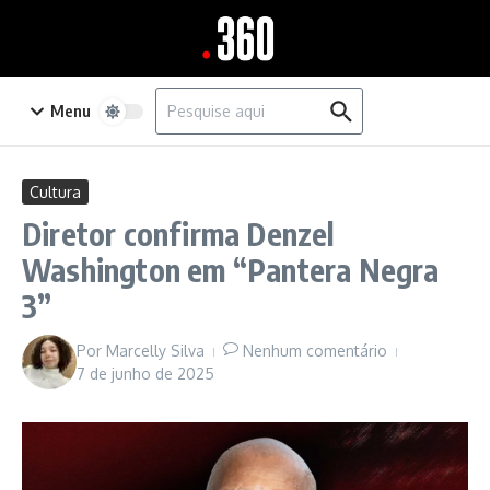
Ir para o conteúdo
Procurar por:
Menu
Cultura
Diretor confirma Denzel
Washington em “Pantera Negra
3”
Por
Marcelly Silva
Nenhum comentário
7 de junho de 2025