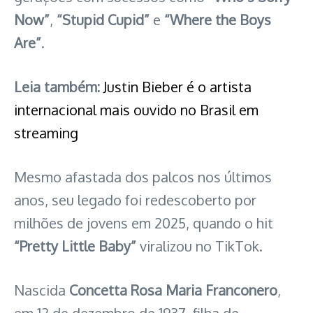
Now”
,
“Stupid Cupid”
e
“Where the Boys
Are”
.
Leia também:
Justin Bieber é o artista
internacional mais ouvido no Brasil em
streaming
Mesmo afastada dos palcos nos últimos
anos, seu legado foi redescoberto por
milhões de jovens em 2025, quando o hit
“Pretty Little Baby”
viralizou no TikTok.
Nascida
Concetta Rosa Maria Franconero
,
em 12 de dezembro de 1937, filha de