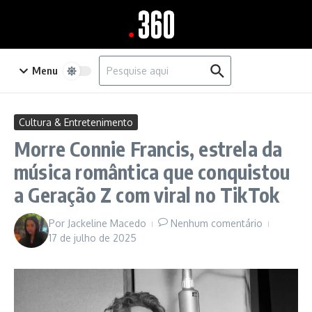
Ir para o conteúdo
Procurar por:
Menu
Cultura & Entretenimento
Morre Connie Francis, estrela da
música romântica que conquistou
a Geração Z com viral no TikTok
Por
Jackeline Macedo
Nenhum comentário
17 de julho de 2025