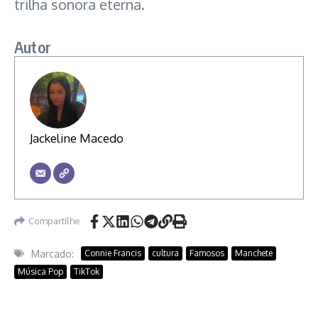
trilha sonora eterna.
Autor
Jackeline Macedo
Compartilhe
Marcado:
Connie Francis
cultura
Famosos
Manchete
Música Pop
TikTok