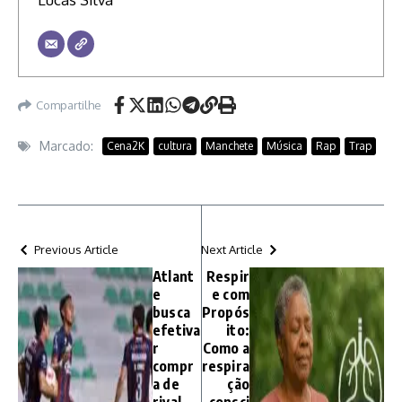
Compartilhe
Marcado:
Cena2K
cultura
Manchete
Música
Rap
Trap
Previous Article
Next Article
Atlant
Respir
e
e com
busca
Propós
efetiva
ito:
r
Como a
compr
respira
a de
ção