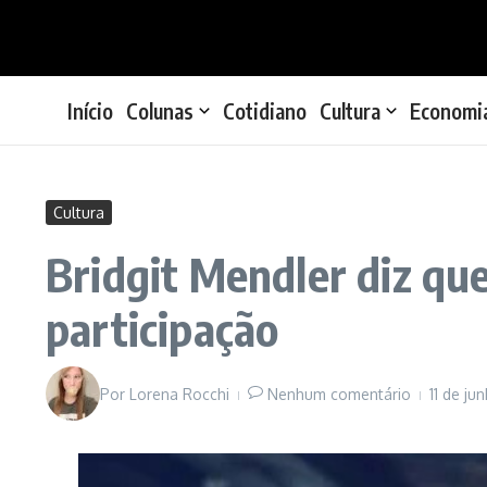
Ir para o conteúdo
Início
Colunas
Cotidiano
Cultura
Economi
Cultura
Bridgit Mendler diz qu
participação
Por
Lorena Rocchi
Nenhum comentário
11 de j