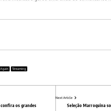
 Again
Streaming
Next Article
 confira os grandes
Seleção Marroquina sof