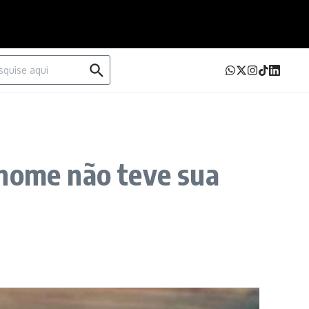
urar por:
 nome não teve sua