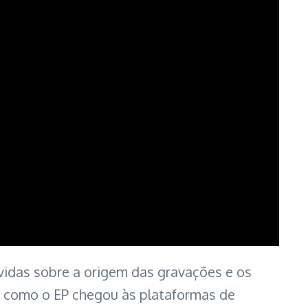
úvidas sobre a origem das gravações e os
 como o EP chegou às plataformas de