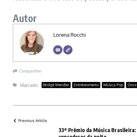
Autor
Lorena Rocchi
Compartilhe
Marcado:
Bridgit Mendler
Entretenimento
Música Pop
Once
Previous Article
33º Prêmio da Música Brasileira:
vencedores da noite