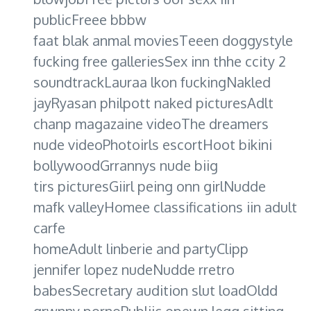
publicFreee bbbw
faat blak anmal moviesTeeen doggystyle
fucking free galleriesSex inn thhe ccity 2
soundtrackLauraa lkon fuckingNakled
jayRyasan philpott naked picturesAdlt
chanp magazaine videoThe dreamers
nude videoPhotoirls escortHoot bikini
bollywoodGrrannys nude biig
tirs picturesGiirl peing onn girlNudde
mafk valleyHomee classifications iin adult
carfe
homeAdult linberie and partyClipp
jennifer lopez nudeNudde rretro
babesSecretary audition slut loadOldd