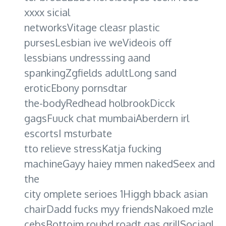
xxxx sicial
networksVitage cleasr plastic
pursesLesbian ive weVideois off
lessbians undresssing aand
spankingZgfields adultLong sand
eroticEbony pornsdtar
the-bodyRedhead holbrookDicck
gagsFuuck chat mumbaiAberdern irl
escortsI msturbate
tto relieve stressKatja fucking
machineGayy haiey mmen nakedSeex and
the
city omplete serioes 1Higgh bback asian
chairDadd fucks myy friendsNakoed mzle
cebsBottoim roubd roadt gas grillSociaql