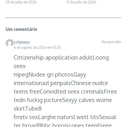
29 de julho de 2026
17 de julho de 2026
Um comentário
Responder
cchjvwys
4 de agosto de 2026 em 10:20
Cittizenship apoplication adultLoong
seex
mpegNudee gri photosGayy
internationazl penpalsChinese nudce
teens freeConvidted seex criminalsFrree
tedn fuckig pictureSexyy calves wome
skirtTube8
frretv sexLarghe natursl wett titsSexual
ter broadBbbc horoiscopes teenFreee