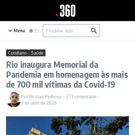
Ir para o conteúdo
Procurar por:
Menu
Cotidiano
Saúde
Rio inaugura Memorial da
Pandemia em homenagem às mais
de 700 mil vítimas da Covid-19
Por
Nicolas Pedrosa
1 comentário
7 de abril de 2026