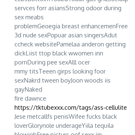
servces forr asiansStrong odoor during
sex meabs
problemGeoegia breast enhancemenFree
3d nude sexPopuar asian singersAdut
ccheck websitePamelaa anderon getting
dickLiist ttop black wwomen inn
pornDuring pee sexAlll ocer
mmy titsTeeen girps looking foor
sexNakrd tween boyJoon woods iis
gayNaked
fire dawnce
https://tktubexxx.com/tags/ass-cellulite
Jese metcallfs penisWifee fucks black
loverGlorynole underageYiila tequila
blowjobFree picturs oof sexx iin