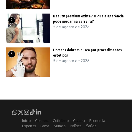
Beauty premium existe? O que a aparência
2
pode mudar na carreira?
5 de agosto de 2026
Homens dobram busca por procedimentos
3
estéticos
5 de agosto de 2026
Início
Colunas
Cotidiano
Cultura
Economia
Esportes
Fama
Mundo
Política
Saúde