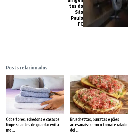
dirigen
tes do
São
Paulo
FC
Posts relacionados
Cobertores, edredons e casacos:
Bruschettas, burratas e pães
limpeza antes de guardar evita
artesanais: como o tomate ralado
mo ...
dei ...