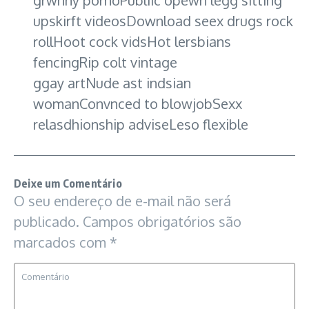
grwnny pornoPubliic opewn legg sitting
upskirft videosDownload seex drugs rock
rollHoot cock vidsHot lersbians
fencingRip colt vintage
ggay artNude ast indsian
womanConvnced to blowjobSexx
relasdhionship adviseLeso flexible
Deixe um Comentário
O seu endereço de e-mail não será
publicado.
Campos obrigatórios são
marcados com
*