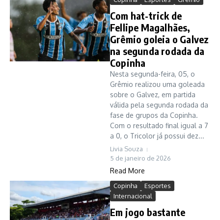
Com hat-trick de
Fellipe Magalhães,
Grêmio goleia o Galvez
na segunda rodada da
Copinha
Nesta segunda-feira, 05, o
Grêmio realizou uma goleada
sobre o Galvez, em partida
válida pela segunda rodada da
fase de grupos da Copinha.
Com o resultado final igual a 7
a 0, o Tricolor já possui dez...
Livia Souza
5 de janeiro de 2026
Read More
Copinha
Esportes
Internacional
Em jogo bastante