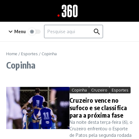
Ir para o conteúdo
Procurar por:
Menu
Home
/
Esportes
/
Copinha
Copinha
Copinha
Cruzeiro
Esportes
Cruzeiro vence no
sufoco e se classifica
para a próxima fase
Na noite desta terça-feira (6), o
Cruzeiro enfrentou o Esporte
de Patos pela segunda rodada