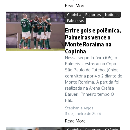
Read More
Copinha
Esportes
Notícias
Palmeiras
Entre gols e polêmica,
Palmeiras vence o
Monte Roraima na
Copinha
Nessa segunda-feira (05), o
Palmeiras estreou na Copa
São Paulo de Futebol Júnior,
com vitória por 4 x 2 diante do
Monte Roraima. A partida foi
realizada na Arena Crefisa
Barueri. Primeiro tempo O
Pal...
Stephanie Anjos
5 de janeiro de 2026
Read More
Copinha
Esportes
Grêmio