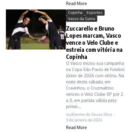
Read More
Copinha
Esportes
Vasco da Gama
Zuccarello e Bruno
Lopes marcam, Vasco
vence o Velo Clube e
estreia com vitória na
Copinha
O Vasco iniciou sua campanha
na Copa São Paulo de Futebol
Júnior de 2026 com vitória. Na
noite deste sábado, em
Cravinhos, o Cruzmaltino
venceu o Velo Clube-SP por 2
a 0, em partida válida pela
primei...
Guilherme de Souza Silva
3 de janeiro de 2026
Read More