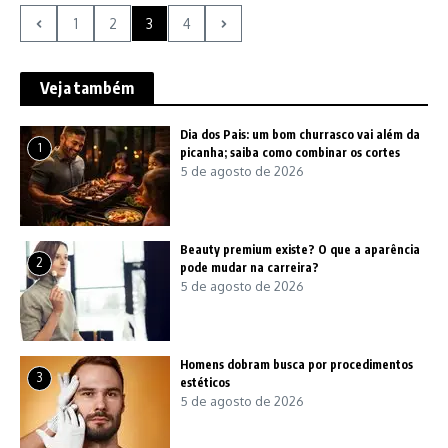
1
2
3
4
Veja também
Dia dos Pais: um bom churrasco vai além da
1
picanha; saiba como combinar os cortes
5 de agosto de 2026
Beauty premium existe? O que a aparência
2
pode mudar na carreira?
5 de agosto de 2026
Homens dobram busca por procedimentos
3
estéticos
5 de agosto de 2026