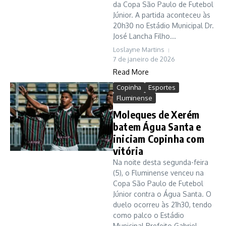
da Copa São Paulo de Futebol
Júnior. A partida aconteceu às
20h30 no Estádio Municipal Dr.
José Lancha Filho...
Loslayne Martins
7 de janeiro de 2026
Read More
Copinha
Esportes
Fluminense
Moleques de Xerém
batem Água Santa e
iniciam Copinha com
vitória
Na noite desta segunda-feira
(5), o Fluminense venceu na
Copa São Paulo de Futebol
Júnior contra o Água Santa. O
duelo ocorreu às 21h30, tendo
como palco o Estádio
Municipal Prefeito Gabriel