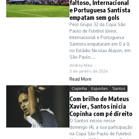
faltoso, Internacional
e Portuguesa Santista
empatam sem gols
Pelo Grupo 32 da Copa São
Paulo de Futebol Júnior,
Internacional e Portuguesa
Santista empataram em 0 a 0,
no Estádio Nicolau Alayon, em
São Paulo....
Andrey Maia
5 de janeiro de 2026
Read More
Copinha
Esportes
Santos
Com brilho de Mateus
Xavier, Santos inicia
Copinha com pé direito
O Santos iniciou nesse
domingo (4), a sua participação
na Copa São Paulo de Futebol