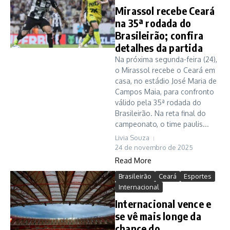
Mirassol recebe Ceará
na 35ª rodada do
Brasileirão; confira
detalhes da partida
Na próxima segunda-feira (24),
o Mirassol recebe o Ceará em
casa, no estádio José Maria de
Campos Maia, para confronto
válido pela 35ª rodada do
Brasileirão. Na reta final do
campeonato, o time paulis...
Livia Souza
24 de novembro de 2025
Read More
Brasileirão
Ceará
Esportes
Internacional
Internacional vence e
se vê mais longe da
chance do