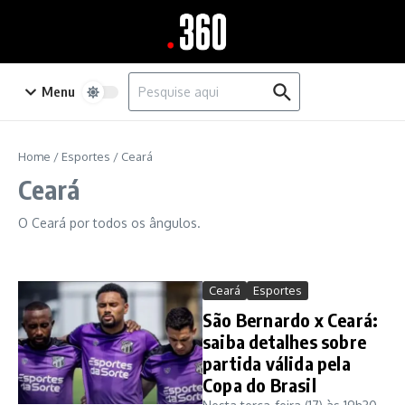
Ir para o conteúdo
Procurar por:
Menu
Home
/
Esportes
/
Ceará
Ceará
O Ceará por todos os ângulos.
Ceará
Esportes
São Bernardo x Ceará:
saiba detalhes sobre
partida válida pela
Copa do Brasil