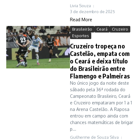
Livia Souza
3 de dezembro de 2025
Read More
Brasileirão
Ceará
Cruzeiro
Esportes
Cruzeiro tropeça no
Castelão, empata com
o Ceará e deixa título
do Brasileirão entre
Flamengo e Palmeiras
No único jogo da noite deste
sábado pela 36ª rodada do
Campeonato Brasileiro, Ceará
e Cruzeiro empataram por 1 a 1
na Arena Castelão. A Raposa
entrou em campo ainda com
chances matemáticas de brigar
p...
Guilherme de Souza Silva