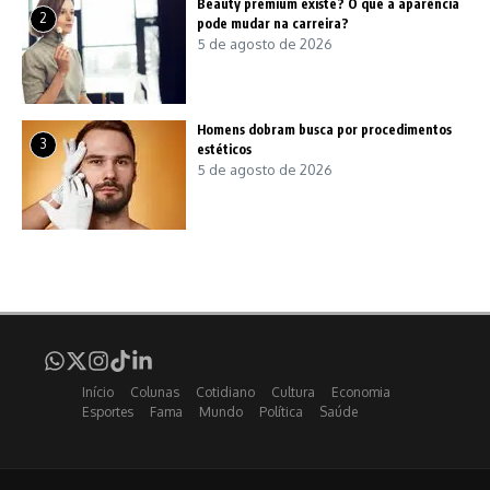
Beauty premium existe? O que a aparência
2
pode mudar na carreira?
5 de agosto de 2026
Homens dobram busca por procedimentos
3
estéticos
5 de agosto de 2026
Início
Colunas
Cotidiano
Cultura
Economia
Esportes
Fama
Mundo
Política
Saúde