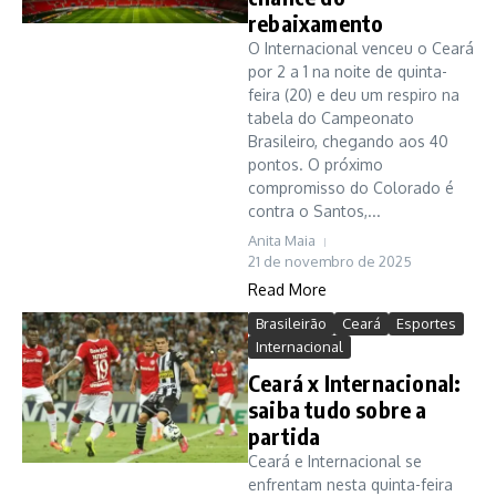
rebaixamento
O Internacional venceu o Ceará
por 2 a 1 na noite de quinta-
feira (20) e deu um respiro na
tabela do Campeonato
Brasileiro, chegando aos 40
pontos. O próximo
compromisso do Colorado é
contra o Santos,...
Anita Maia
21 de novembro de 2025
Read More
Brasileirão
Ceará
Esportes
Internacional
Ceará x Internacional:
saiba tudo sobre a
partida
Ceará e Internacional se
enfrentam nesta quinta-feira