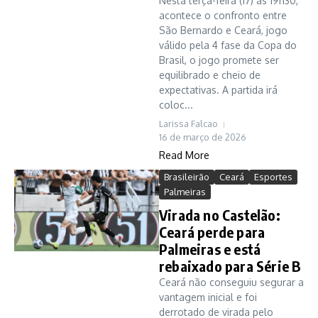
Nesta terça-feira (17) às 19h30,
acontece o confronto entre
São Bernardo e Ceará, jogo
válido pela 4 fase da Copa do
Brasil, o jogo promete ser
equilibrado e cheio de
expectativas. A partida irá
coloc...
Larissa Falcao
16 de março de 2026
Read More
Brasileirão
Ceará
Esportes
Palmeiras
Virada no Castelão:
Ceará perde para
Palmeiras e está
rebaixado para Série B
Ceará não conseguiu segurar a
vantagem inicial e foi
derrotado de virada pelo