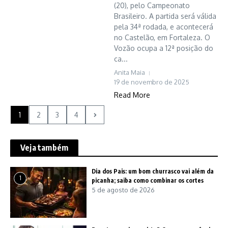
(20), pelo Campeonato
Brasileiro. A partida será válida
pela 34ª rodada, e acontecerá
no Castelão, em Fortaleza. O
Vozão ocupa a 12ª posição do
ca...
Anita Maia
19 de novembro de 2025
Read More
1
2
3
4
Veja também
Dia dos Pais: um bom churrasco vai além da
1
picanha; saiba como combinar os cortes
5 de agosto de 2026