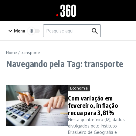
Ir para o conteúdo
Procurar por:
Menu
Home
/
transporte
Navegando pela Tag: transporte
Economia
Com variação em
fevereiro, inflação
recua para 3,81%
Nesta quinta-feira (12), dados
divulgados pelo Instituto
Brasileiro de Geografia e