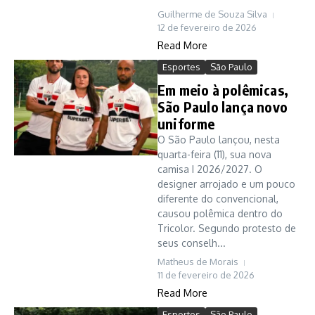
Guilherme de Souza Silva
12 de fevereiro de 2026
Read More
Esportes
São Paulo
Em meio à polêmicas,
São Paulo lança novo
uniforme
O São Paulo lançou, nesta
quarta-feira (11), sua nova
camisa I 2026/2027. O
designer arrojado e um pouco
diferente do convencional,
causou polêmica dentro do
Tricolor. Segundo protesto de
seus conselh...
Matheus de Morais
11 de fevereiro de 2026
Read More
Esportes
São Paulo