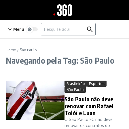
Ir para o conteúdo
Procurar por:
Menu
Home
/
São Paulo
Navegando pela Tag: São Paulo
Brasileirão
Esportes
São Paulo
São Paulo não deve
renovar com Rafael
Tolói e Luan
O São Paulo FC não deve
renovar os contratos do