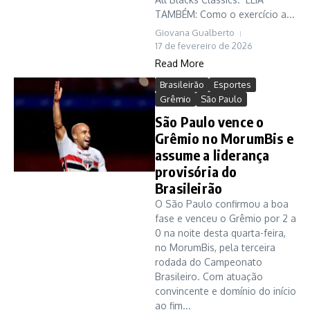
TAMBÉM: Como o exercício a...
Giovana Gualberto
17 de fevereiro de 2026
Read More
Brasileirão
Esportes
Grêmio
São Paulo
São Paulo vence o
Grêmio no MorumBis e
assume a liderança
provisória do
Brasileirão
O São Paulo confirmou a boa
fase e venceu o Grêmio por 2 a
0 na noite desta quarta-feira,
no MorumBis, pela terceira
rodada do Campeonato
Brasileiro. Com atuação
convincente e domínio do início
ao fim...