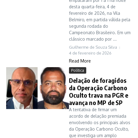
empataram por 1 a 1 na noite
desta quarta-feira, 4 de
fevereiro de 2026, na Vila
Belmiro, em partida válida pela
segunda rodada do
Campeonato Brasileiro. Em um
clássico marcado por ...
Guilherme de Souza Silva
4 de fevereiro de 2026
Read More
Política
Delação de foragidos
da Operação Carbono
Oculto trava na PGR e
avança no MP de SP
A tentativa de firmar um
acordo de delação premiada
envolvendo os principais alvos
da Operação Carbono Oculto,
que investiga um amplo