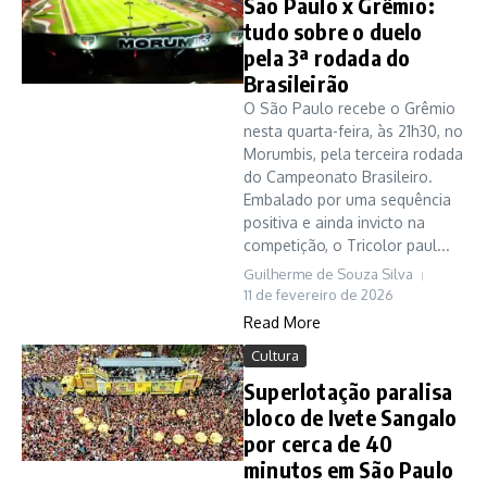
São Paulo x Grêmio:
tudo sobre o duelo
pela 3ª rodada do
Brasileirão
O São Paulo recebe o Grêmio
nesta quarta-feira, às 21h30, no
Morumbis, pela terceira rodada
do Campeonato Brasileiro.
Embalado por uma sequência
positiva e ainda invicto na
competição, o Tricolor paul...
Guilherme de Souza Silva
11 de fevereiro de 2026
Read More
Cultura
Superlotação paralisa
bloco de Ivete Sangalo
por cerca de 40
minutos em São Paulo