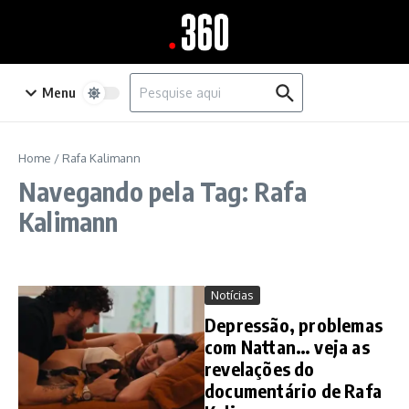
Ir para o conteúdo
Procurar por:
Menu
Home
/
Rafa Kalimann
Navegando pela Tag: Rafa
Kalimann
Notícias
Depressão, problemas
com Nattan… veja as
revelações do
documentário de Rafa