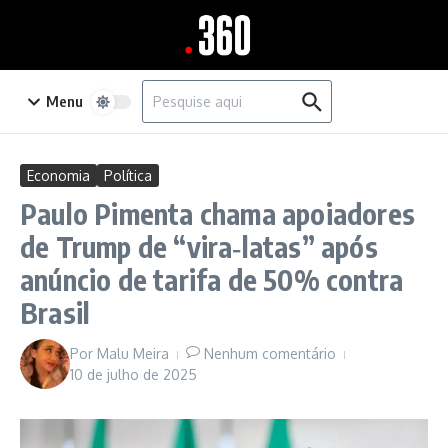
Ir para o conteúdo
Procurar por:
Menu
Economia
Política
Paulo Pimenta chama apoiadores
de Trump de “vira‑latas” após
anúncio de tarifa de 50% contra
Brasil
Por
Malu Meira
Nenhum comentário
10 de julho de 2025