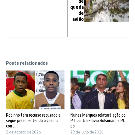
de
queda
de
avião
Posts relacionados
Robinho tem recurso recusado e
Nunes Marques relatará ação do
segue preso; entenda o caso, a
PT contra Flávio Bolsonaro e PL
con ...
po ...
2 de agosto de 2026
29 de julho de 2026