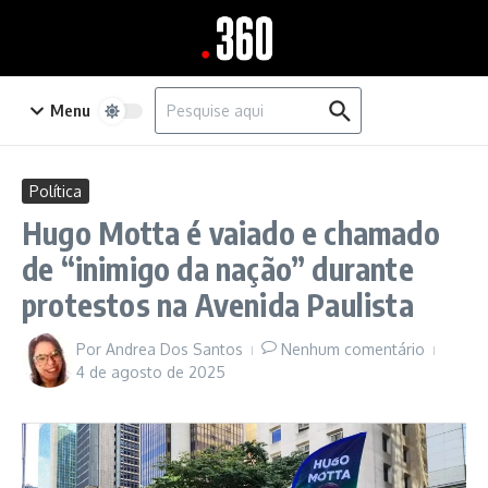
Ir para o conteúdo
Procurar por:
Menu
Política
Hugo Motta é vaiado e chamado
de “inimigo da nação” durante
protestos na Avenida Paulista
Por
Andrea Dos Santos
Nenhum comentário
4 de agosto de 2025