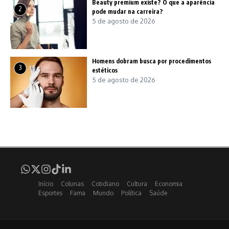
Beauty premium existe? O que a aparência
2
pode mudar na carreira?
5 de agosto de 2026
Homens dobram busca por procedimentos
3
estéticos
5 de agosto de 2026
Início
Colunas
Cotidiano
Cultura
Economia
Esportes
Fama
Mundo
Política
Saúde