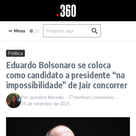
Ir para o conteúdo
Procurar por:
Menu
Política
Eduardo Bolsonaro se coloca
como candidato a presidente “na
impossibilidade” de Jair concorrer
Por
Jackeline Macedo
Nenhum comentário
25 de setembro de 2025