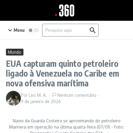
Ir para o conteúdo
Procurar por:
Menu
Mundo
EUA capturam quinto petroleiro
ligado à Venezuela no Caribe em
nova ofensiva marítima
Por
Leo M. A.
Nenhum comentário
9 de janeiro de 2026
Navio da Guarda Costeira se aproximando do petroleiro
Marinera em operação na última quarta-feira (07/01) - Foto: