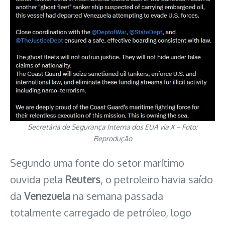
Secretária de Segurança Interna dos EUA via X – Foto:
Reprodução
Segundo uma fonte do setor marítimo
ouvida pela
Reuters
, o petroleiro havia saído
da
Venezuela
na semana passada
totalmente carregado de petróleo, logo