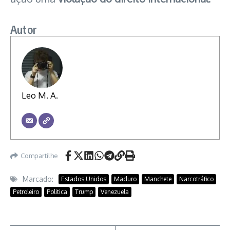
Autor
Leo M. A.
Compartilhe
Marcado:
Estados Unidos
Maduro
Manchete
Narcotráfico
Petroleiro
Politica
Trump
Venezuela