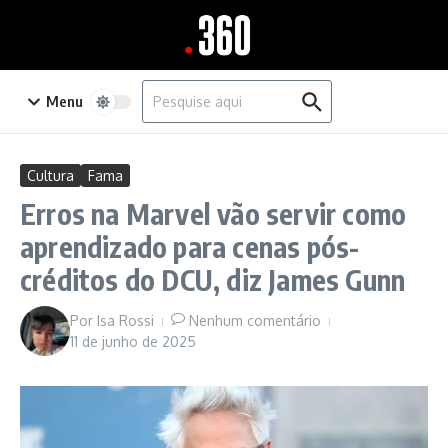
Ir para o conteúdo
Procurar por:
Menu
Cultura
Fama
Erros na Marvel vão servir como
aprendizado para cenas pós-
créditos do DCU, diz James Gunn
Por
Isa Rossi
Nenhum comentário
11 de junho de 2025