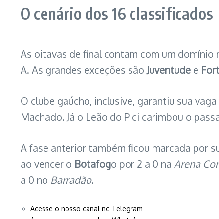
O cenário dos 16 classificados
As oitavas de final contam com um domínio m
A. As grandes exceções são
Juventude
e
For
O clube gaúcho, inclusive, garantiu sua vag
Machado. Já o Leão do Pici carimbou o pass
A fase anterior também ficou marcada por su
ao vencer o
Botafog
o por 2 a 0 na
Arena Co
a 0 no
Barradão
.
Acesse o nosso canal no Telegram