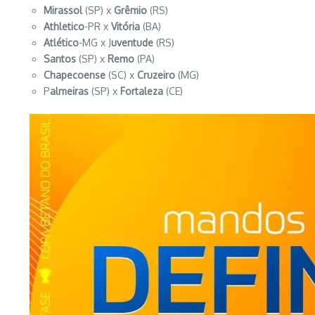
Mirassol
(SP) x
Grêmio
(RS)
Athletico
-PR x
Vitória
(BA)
Atlético
-MG x J
uventude
(RS)
Santos
(SP) x
Remo
(PA)
Chapecoense
(SC) x
Cruzeiro
(MG)
P
almeiras
(SP) x
Fortaleza
(CE)