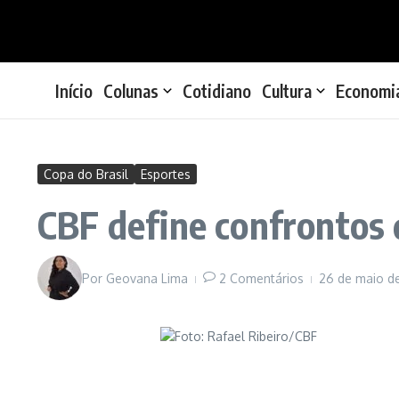
Ir para o conteúdo
Início
Colunas
Cotidiano
Cultura
Economi
Copa do Brasil
Esportes
CBF define confrontos d
Por
Geovana Lima
2 Comentários
26 de maio d