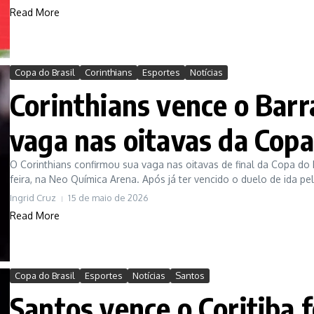
Read More
Copa do Brasil
Corinthians
Esportes
Notícias
Corinthians vence o Barr
vaga nas oitavas da Copa
O Corinthians confirmou sua vaga nas oitavas de final da Copa do B
feira, na Neo Química Arena. Após já ter vencido o duelo de ida p
Ingrid Cruz
15 de maio de 2026
Read More
Copa do Brasil
Esportes
Notícias
Santos
Santos vence o Coritiba f