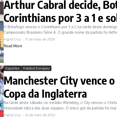
Arthur Cabral decide, Bo
Corinthians por 3 a 1 e s
O Botafogo venceu o Corinthians por 3 a 1, na tarde deste domingo
Campeonato Brasileiro Série A. O grande nome da partida foi Arthur
Ingrid Cruz
17 de maio de 2026
Read More
Esportes
Futebol Europeu
Manchester City vence o 
Copa da Inglaterra
Na tarde deste sábado, no estádio Wembley, o City venceu o Chelse
intensidade tática das duas equipes. O único gol da partida foi mar
Ingrid Cruz
16 de maio de 2026