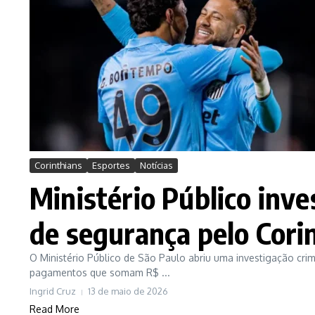
Corinthians
Esportes
Notícias
Ministério Público inv
de segurança pelo Cori
O Ministério Público de São Paulo abriu uma investigação cri
pagamentos que somam R$ ...
Ingrid Cruz
13 de maio de 2026
Read More