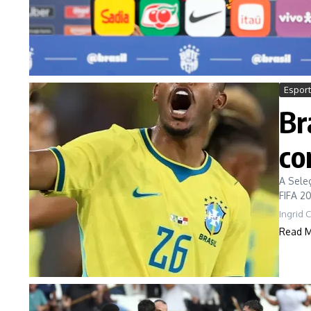
Espor
Br
co
A Sele
FIFA 2
Ingrid 
Read 