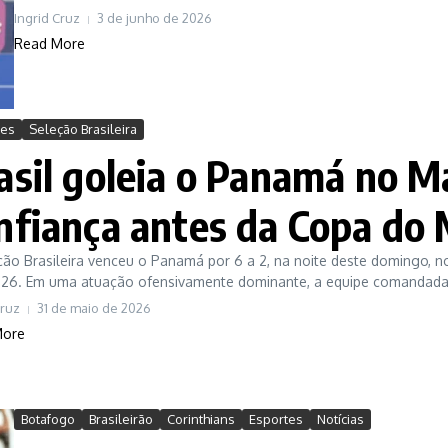
Ingrid Cruz
3 de junho de 2026
Read More
tes
Seleção Brasileira
asil goleia o Panamá no M
nfiança antes da Copa do
ção Brasileira venceu o Panamá por 6 a 2, na noite deste domingo,
026. Em uma atuação ofensivamente dominante, a equipe comandada.
Cruz
31 de maio de 2026
More
Botafogo
Brasileirão
Corinthians
Esportes
Notícias