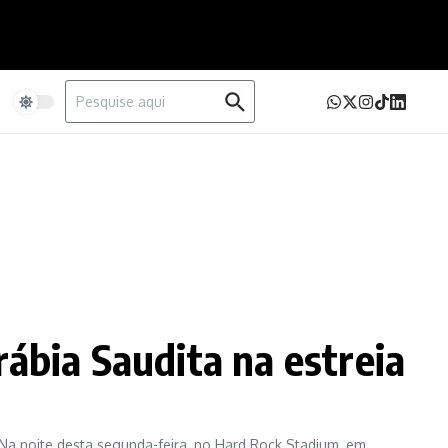
Procurar por:
e
ábia Saudita na estreia
a noite desta segunda-feira, no Hard Rock Stadium, em