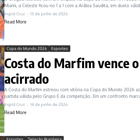
Miami, a Celeste ficou no 1 a 1 com a Arábia Saudita, em duelo válido
Ingrid Cruz
15 de junho de 2026
Read More
Copa do Mundo 2026
Esportes
Costa do Marfim vence o
acirrado
A Costa do Marfim estreou com vitória na Copa do Mundo 2026 ao 
partida válida pelo Grupo E da competição. Em um confronto marcad
Ingrid Cruz
14 de junho de 2026
Read More
Esportes
Seleção Brasileira