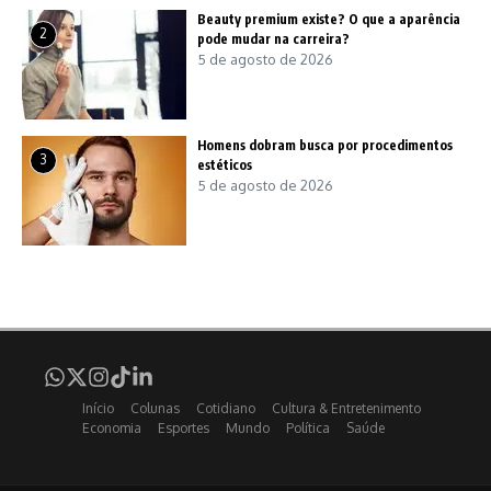
Beauty premium existe? O que a aparência
2
pode mudar na carreira?
5 de agosto de 2026
Homens dobram busca por procedimentos
3
estéticos
5 de agosto de 2026
Início
Colunas
Cotidiano
Cultura & Entretenimento
Economia
Esportes
Mundo
Política
Saúde