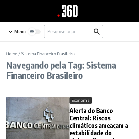
Ir para o conteúdo
Procurar por:
Menu
Home
/
Sistema Financeiro Brasileiro
Navegando pela Tag: Sistema
Financeiro Brasileiro
Economia
Alerta do Banco
Central: Riscos
climáticos ameaçam a
estabilidade do